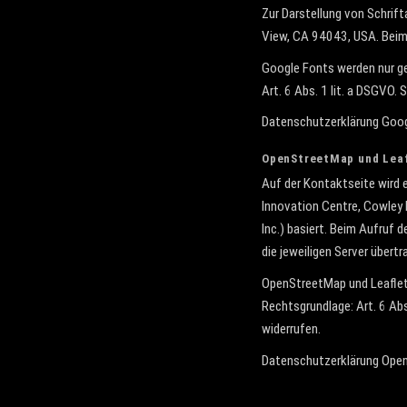
Zur Darstellung von Schri
View, CA 94043, USA. Beim 
Google Fonts werden nur gel
Art. 6 Abs. 1 lit. a DSGVO.
Datenschutzerklärung Goog
OpenStreetMap und Lea
Auf der Kontaktseite wird
Innovation Centre, Cowley 
Inc.) basiert. Beim Aufruf
die jeweiligen Server übertr
OpenStreetMap und Leaflet w
Rechtsgrundlage: Art. 6 Abs.
widerrufen.
Datenschutzerklärung Ope