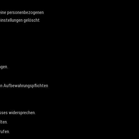
 keine personenbezogenen
reinstellungen gelöscht
ngen.
hen Aufbewahrungspflichten
esses widersprechen.
lten.
rufen.