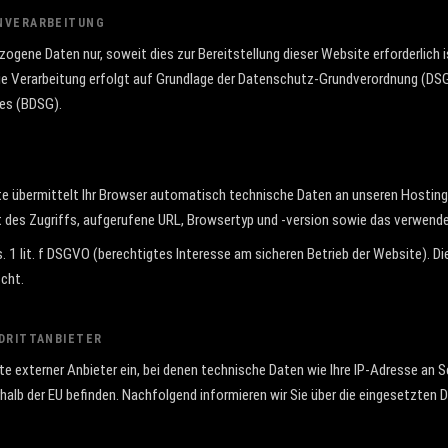
NVERARBEITUNG
ogene Daten nur, soweit dies zur Bereitstellung dieser Website erforderlich is
. Die Verarbeitung erfolgt auf Grundlage der Datenschutz-Grundverordnung (D
es (BDSG).
e übermittelt Ihr Browser automatisch technische Daten an unseren Hosting-
 des Zugriffs, aufgerufene URL, Browsertyp und -version sowie das verwend
. 1 lit. f DSGVO (berechtigtes Interesse am sicheren Betrieb der Website). D
cht.
DRITTANBIETER
e externer Anbieter ein, bei denen technische Daten wie Ihre IP-Adresse an 
halb der EU befinden. Nachfolgend informieren wir Sie über die eingesetzten D