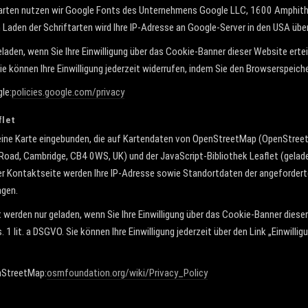
ftarten nutzen wir Google Fonts des Unternehmens Google LLC, 1600 Amphit
Laden der Schriftarten wird Ihre IP-Adresse an Google-Server in den USA übe
aden, wenn Sie Ihre Einwilligung über das Cookie-Banner dieser Website erte
 Sie können Ihre Einwilligung jederzeit widerrufen, indem Sie den Browserspeich
le:
policies.google.com/privacy
flet
 eine Karte eingebunden, die auf Kartendaten von OpenStreetMap (OpenStree
Road, Cambridge, CB4 0WS, UK) und der JavaScript-Bibliothek Leaflet (gela
 der Kontaktseite werden Ihre IP-Adresse sowie Standortdaten der angeforder
agen.
erden nur geladen, wenn Sie Ihre Einwilligung über das Cookie-Banner dieser
 1 lit. a DSGVO. Sie können Ihre Einwilligung jederzeit über den Link „Einwilli
nStreetMap:
osmfoundation.org/wiki/Privacy_Policy