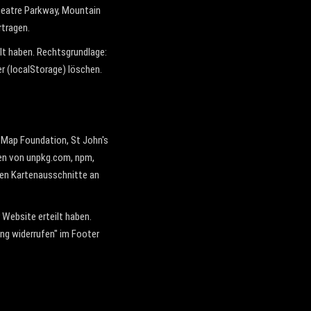
heatre Parkway, Mountain
rtragen.
ilt haben. Rechtsgrundlage:
er (localStorage) löschen.
tMap Foundation, St John's
den von unpkg.com, npm,
ten Kartenausschnitte an
 Website erteilt haben.
gung widerrufen" im Footer